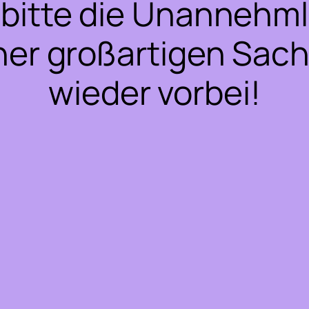
bitte die Unannehml
ner großartigen Sac
wieder vorbei!