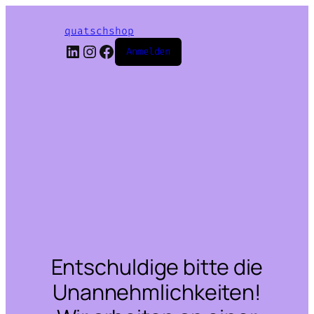
quatschshop
LinkedIn
Instagram
Facebook
Anmelden
Entschuldige bitte die
Unannehmlichkeiten!