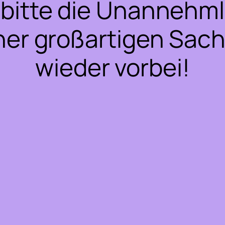
bitte die Unannehml
ner großartigen Sac
wieder vorbei!