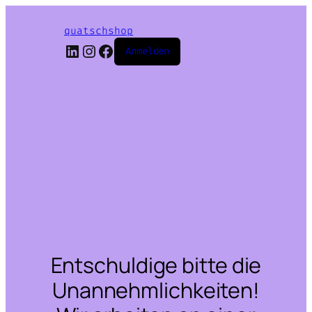
quatschshop
LinkedIn
Instagram
Facebook
Anmelden
Entschuldige bitte die
Unannehmlichkeiten!