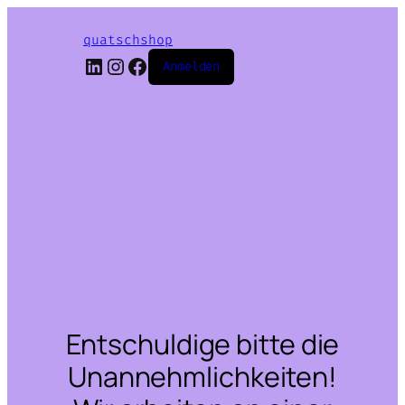
quatschshop
LinkedIn
Instagram
Facebook
Anmelden
Entschuldige bitte die
Unannehmlichkeiten!