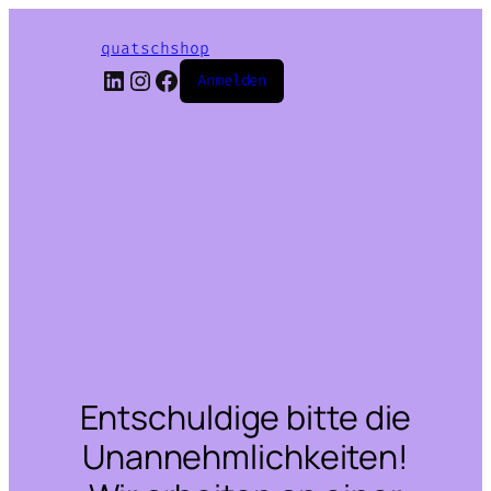
quatschshop
LinkedIn
Instagram
Facebook
Anmelden
Entschuldige bitte die
Unannehmlichkeiten!