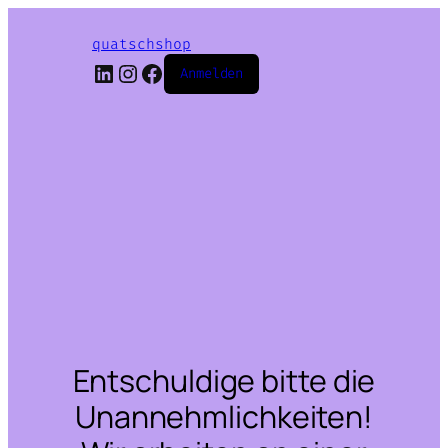
quatschshop
LinkedIn
Instagram
Facebook
Anmelden
Entschuldige bitte die
Unannehmlichkeiten!