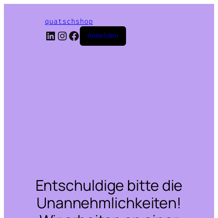
quatschshop
LinkedIn
Instagram
Facebook
Anmelden
Entschuldige bitte die
Unannehmlichkeiten!