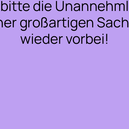
bitte die Unannehml
ner großartigen Sac
wieder vorbei!