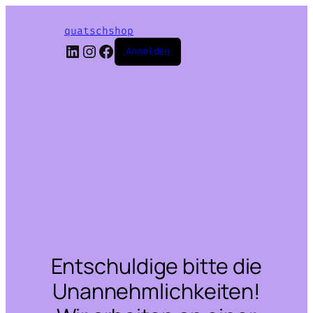
quatschshop
LinkedIn
Instagram
Facebook
Anmelden
Entschuldige bitte die
Unannehmlichkeiten!