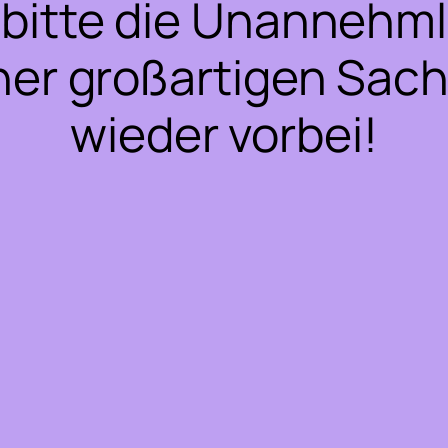
bitte die Unannehml
ner großartigen Sac
wieder vorbei!